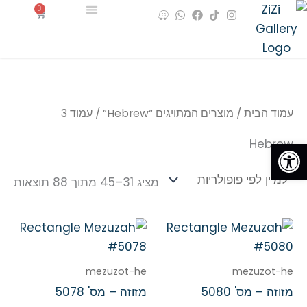
ממו
ילוג
לתוכן
0
W
W
F
T
I
עגלת
לפי
a
h
a
i
n
קניות
תוכן
פופ
s
k
c
a
z
צרו קשר
e
t
e
t
t
s
b
o
a
a
o
k
g
p
o
r
p
k
a
m
עמוד הבית
/
מוצרים המתויגים “Hebrew”
/ עמוד 3
פתח סרגל נגישות
Hebrew
מציג 31–45 מתוך 88 תוצאות
mezuzot-he
mezuzot-he
מזוזה – מס' 5080
מזוזה – מס' 5078