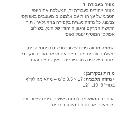
מזוזה
מזוזה בעבודת יד
מזוזה ייחודית בעבודת יד, המשלבת את היופי
-
הטבעי של עץ הזית עם אלמנטים מעוצבים באפוקסי
מס'
צבעוני. כל מזוזה נעשית בקפידה בזיזי גלארי, תוך
הדגשת המרקם והגוון הייחודי של העץ, בשילוב
5074
אפוקסי המוסיף עומק ואופי.
המזוזה מהווה פריט עיצובי מרשים לפתחי הבית,
ומשלבת ערכים מסורתיים עם מראה מודרני ונקי. כל
מזוזה היא יצירה חד-פעמית – אין שתיים זהות.
מידות (בקירוב):
• מזוזה מלבנית:
17 × 3.5 ס"מ – מתאימה לקלף
בגודל 8, 10, ו־12
הבחירה המושלמת למתנה אישית, פריט עיצובי עם
משמעות, או תוספת מיוחדת לבית.