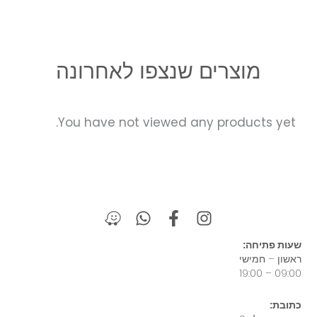
מוצרים שנצפו לאחרונה
You have not viewed any products yet.
W
W
F
I
a
h
a
n
z
a
c
s
שעות פתיחה:
e
t
e
t
ראשון – חמישי
s
b
a
09:00 – 19:00
a
o
g
כתובת:
p
o
r