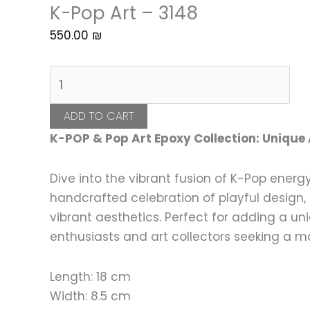
K-Pop Art – 3148
550.00
₪
K-
Pop
Art
ADD TO CART
-
K-POP & Pop Art Epoxy Collection: Unique 
3148
quantity
Dive into the vibrant fusion of K-Pop energ
handcrafted celebration of playful design,
vibrant aesthetics. Perfect for adding a un
enthusiasts and art collectors seeking a mod
Length: 18 cm
Width: 8.5 cm