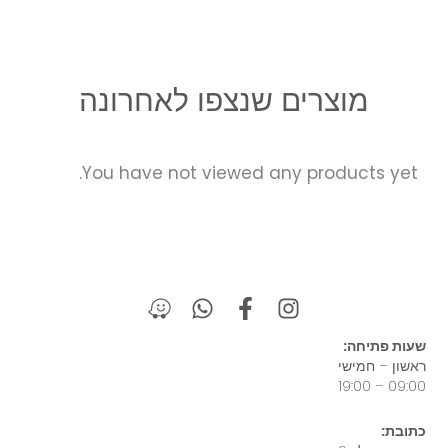
מוצרים שנצפו לאחרונה
You have not viewed any products yet.
W
W
F
I
a
h
a
n
z
a
c
s
שעות פתיחה:
e
t
e
t
ראשון – חמישי
s
b
a
09:00 – 19:00
a
o
g
כתובת:
p
o
r