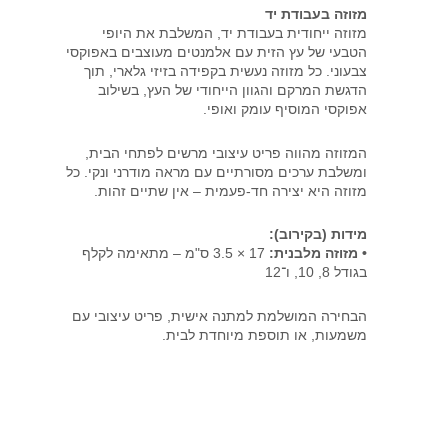
מזוזה
מזוזה בעבודת יד
מזוזה ייחודית בעבודת יד, המשלבת את היופי
–
הטבעי של עץ הזית עם אלמנטים מעוצבים באפוקסי
מס’
צבעוני. כל מזוזה נעשית בקפידה בזיזי גלארי, תוך
הדגשת המרקם והגוון הייחודי של העץ, בשילוב
5094
אפוקסי המוסיף עומק ואופי.
המזוזה מהווה פריט עיצובי מרשים לפתחי הבית,
ומשלבת ערכים מסורתיים עם מראה מודרני ונקי. כל
מזוזה היא יצירה חד-פעמית – אין שתיים זהות.
מידות (בקירוב):
• מזוזה מלבנית:
17 × 3.5 ס"מ – מתאימה לקלף
בגודל 8, 10, ו־12
הבחירה המושלמת למתנה אישית, פריט עיצובי עם
משמעות, או תוספת מיוחדת לבית.