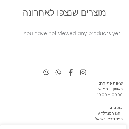
מוצרים שנצפו לאחרונה
You have not viewed any products yet.
W
W
F
I
a
h
a
n
z
a
c
s
שעות פתיחה:
e
t
e
t
ראשון – חמישי
s
b
a
09:00 – 19:00
a
o
g
כתובת:
p
o
r
יוחנן הסנדלר 9
p
k
a
כפר סבא, ישראל
-
m