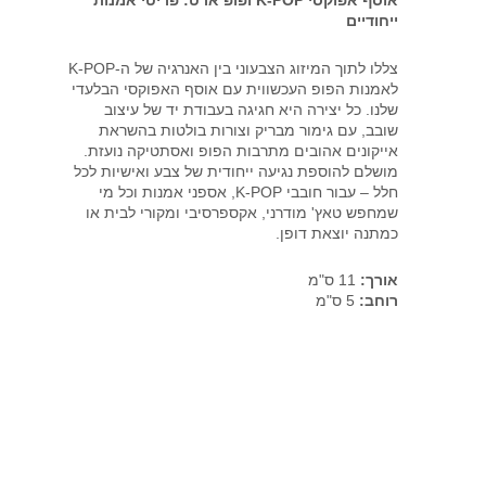
K-
אוסף אפוקסי K-POP ופופ ארט: פריטי אמנות
ייחודיים
POP
פופ
צללו לתוך המיזוג הצבעוני בין האנרגיה של ה-K-POP
לאמנות הפופ העכשווית עם אוסף האפוקסי הבלעדי
ארט
שלנו. כל יצירה היא חגיגה בעבודת יד של עיצוב
-
שובב, עם גימור מבריק וצורות בולטות בהשראת
אייקונים אהובים מתרבות הפופ ואסתטיקה נועזת.
3193
מושלם להוספת נגיעה ייחודית של צבע ואישיות לכל
חלל – עבור חובבי K-POP, אספני אמנות וכל מי
שמחפש טאץ' מודרני, אקספרסיבי ומקורי לבית או
כמתנה יוצאת דופן.
אורך:
11 ס"מ
רוחב:
5 ס"מ