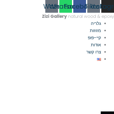
ילוג
לתוכן
Waze
Whatsapp
Facebook
Tiktok
Instag
תוכן
Zizi Gallery
natural wood & epoxy
גלריה
מזוזות
קיי-פופ
אודות
צרו קשר
פתח סרגל נגישות