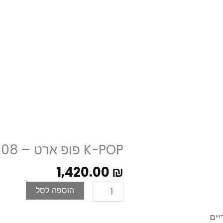
K-POP פופ ארט – 08
1,420.00
₪
כמות
הוספה לסל
של
K-